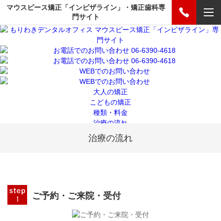
マウスピース矯正「インビザライン」・矯正歯科専
門サイト
大人の矯正
こどもの矯正
種類・料金
治療の流れ
院長プロフィール
治療の流れ
交通アクセス
お問合せ
トップ
大人の矯正
こどもの矯正
ご予約・
ご来院・受付
種類・料金
治療の流れ
院長プロフィール