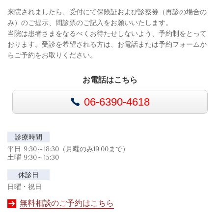
スタッフ紹介
来院されましたら、受付にて保険証および診察券（再診の場合の
院内ツアー・設備紹介
み）のご提示、問診票のご記入をお願いいたします。
交通アクセス
当院は患者さまをなるべくお待たせしないよう、予約制をとって
院長コラム
おります。受診を希望される方は、お電話または予約フォームか
スタッフブログ
らご予約をお取りください。
よくあるご質問
お問合せ・ご相談
無料相談予約
お電話はこちら
06-6390-4618
診療時間
平日 9:30～18:30（月曜のみ19:00まで）
土曜 9:30～15:30
休診日
日曜・祝日
無料相談のご予約はこちら